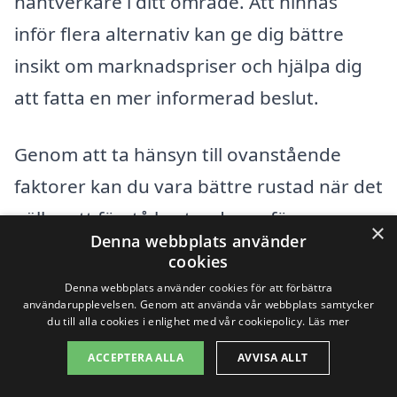
hantverkare i ditt område. Att hinnas
inför flera alternativ kan ge dig bättre
insikt om marknadspriser och hjälpa dig
att fatta en mer informerad beslut.
Genom att ta hänsyn till ovanstående
faktorer kan du vara bättre rustad när det
gäller att förstå kostnaderna för
×
Denna webbplats använder
takläggning i Brålanda. Detta kan spara
cookies
både tid och pengar i det långa loppet,
Denna webbplats använder cookies för att förbättra
användarupplevelsen. Genom att använda vår webbplats samtycker
och säkerställa att du får ett tak som både
du till alla cookies i enlighet med vår cookiepolicy.
Läs mer
är funktionellt och estetiskt tilltalande.
ACCEPTERA ALLA
AVVISA ALLT