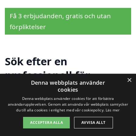
Få 3 erbjudanden, gratis och utan
förpliktelser
Sök efter en
professionell för
×
Denna webbplats använder
takläggning i andra
cookies
städer nära Dingtuna
Denna webbplats använder cookies för att förbättra
användarupplevelsen. Genom att använda vår webbplats samtycker
du till alla cookies i enlighet med vår cookiepolicy.
Läs mer
ACCEPTERA ALLA
AVVISA ALLT
Att hitta hjälp med
takläggning i