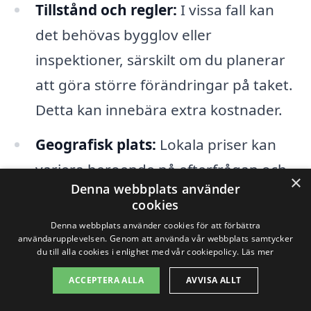
Tillstånd och regler:
I vissa fall kan
det behövas bygglov eller
inspektioner, särskilt om du planerar
att göra större förändringar på taket.
Detta kan innebära extra kostnader.
Geografisk plats:
Lokala priser kan
variera beroende på efterfrågan och
×
Denna webbplats använder
tillgången på takläggningstjänster i
cookies
Hampetorp.
Denna webbplats använder cookies för att förbättra
användarupplevelsen. Genom att använda vår webbplats samtycker
du till alla cookies i enlighet med vår cookiepolicy.
Läs mer
För att få en exakt kostnadsuppskattning
ACCEPTERA ALLA
AVVISA ALLT
för
takläggning i Hampetorp
är det