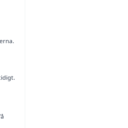
derna.
idigt.
få