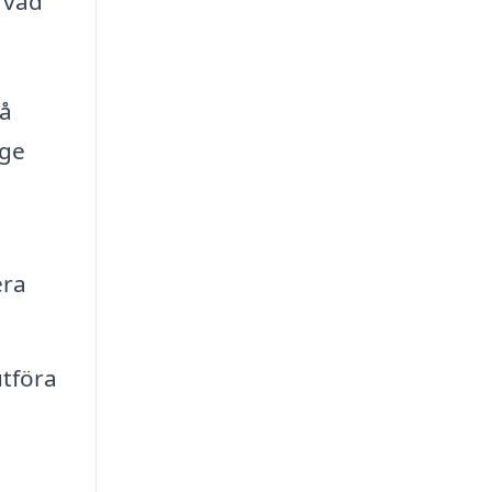
r vad
få
 ge
era
utföra