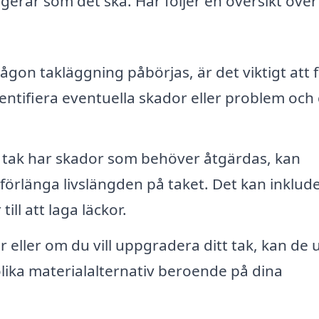
fungerar som det ska. Här följer en översikt öve
gon takläggning påbörjas, är det viktigt att 
dentifiera eventuella skador eller problem och
 tak har skador som behöver åtgärdas, kan
 förlänga livslängden på taket. Det kan inklud
ill att laga läckor.
eller om du vill uppgradera ditt tak, kan de 
olika materialalternativ beroende på dina