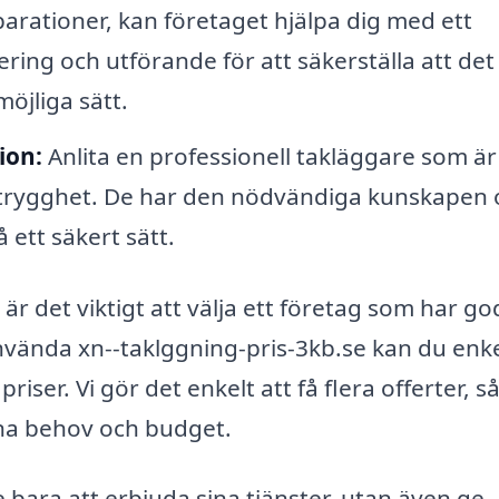
eparationer, kan företaget hjälpa dig med ett
ring och utförande för att säkerställa att det
öjliga sätt.
ion:
Anlita en professionell takläggare som är
ig trygghet. De har den nödvändiga kunskapen
 ett säkert sätt.
är det viktigt att välja ett företag som har go
vända xn--taklggning-pris-3kb.se kan du enke
riser. Vi gör det enkelt att få flera offerter, så
dina behov och budget.
bara att erbjuda sina tjänster, utan även ge