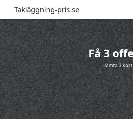
Takläggning-pris.se
Få 3 off
Hämta 3 kostn