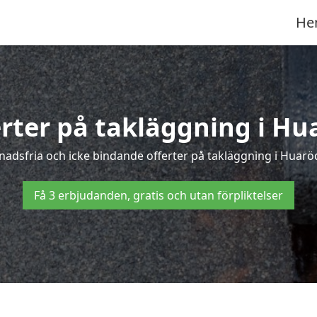
He
erter på takläggning i Hu
adsfria och icke bindande offerter på takläggning i Huaröd 
Få 3 erbjudanden, gratis och utan förpliktelser