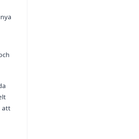
 nya
 och
da
lt
 att