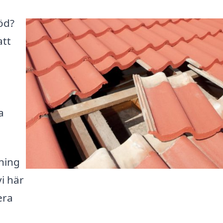
röd?
att
a
ning
vi här
era