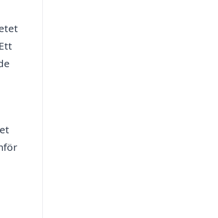
etet
Ett
åde
et
mför