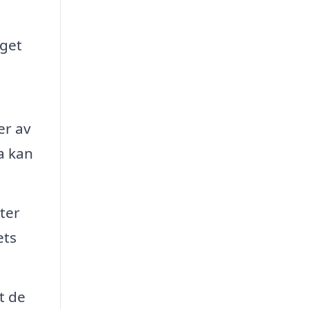
aget
er av
ta kan
ter
ets
t de