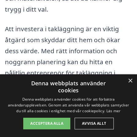
trygg i ditt val.
Att investera i takläggning är en viktig
åtgärd som skyddar ditt hem och ökar
dess värde. Med rätt information och
noggrann planering kan du hitta en
pålitlig entreprenör för takläggning i
×
Sjögestad som hjälper dig att förverkliga
Denna webbplats använder
cookies
dina visioner för ditt tak.
Denna webbplats använder cookies för att förbättra
användarupplevelsen. Genom att använda vår webbplats samtycker
du till alla cookies i enlighet med vår cookiepolicy.
Läs mer
Få 3 erbjudanden, gratis och utan
ACCEPTERA ALLA
AVVISA ALLT
förpliktelser