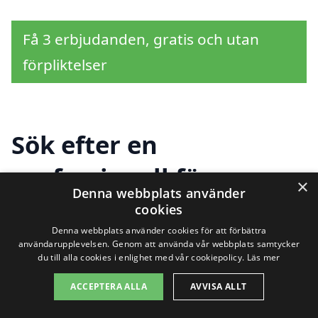
Få 3 erbjudanden, gratis och utan
förpliktelser
Sök efter en
professionell för
×
Denna webbplats använder
takläggning i andra
cookies
Denna webbplats använder cookies för att förbättra
städer nära Lörby
användarupplevelsen. Genom att använda vår webbplats samtycker
du till alla cookies i enlighet med vår cookiepolicy.
Läs mer
ACCEPTERA ALLA
AVVISA ALLT
Om du letar efter takläggning i Lörby,