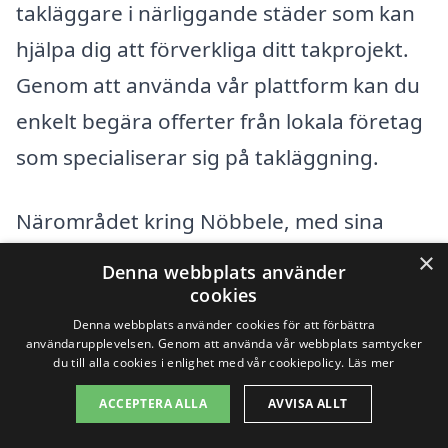
takläggare i närliggande städer som kan
hjälpa dig att förverkliga ditt takprojekt.
Genom att använda vår plattform kan du
enkelt begära offerter från lokala företag
som specialiserar sig på takläggning.
Närområdet kring Nöbbele, med sina
charmiga småstäder, erbjuder en mängd
×
Denna webbplats använder
alternativ för takläggning. Här är några
cookies
städer där du även kan finna kvalificerade
Denna webbplats använder cookies för att förbättra
användarupplevelsen. Genom att använda vår webbplats samtycker
takläggare:
du till alla cookies i enlighet med vår cookiepolicy.
Läs mer
ACCEPTERA ALLA
AVVISA ALLT
Växjö