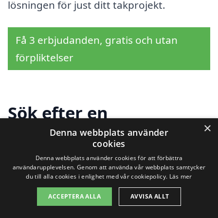
lösningen för just ditt takprojekt.
Få 3 erbjudanden, gratis och utan
förpliktelser
Sök efter en
×
professionell för
Denna webbplats använder
cookies
takläggning i andra
Denna webbplats använder cookies för att förbättra
användarupplevelsen. Genom att använda vår webbplats samtycker
städer nära Påläng
du till alla cookies i enlighet med vår cookiepolicy.
Läs mer
ACCEPTERA ALLA
AVVISA ALLT
Att hitta rätt hjälp för takläggning i Påläng