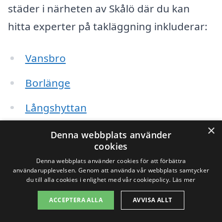
städer i närheten av Skålö där du kan
hitta experter på takläggning inkluderar:
Vansbro
Borlänge
Långshyttan
×
Rättvik
Denna webbplats använder
cookies
Sollerön
Denna webbplats använder cookies för att förbättra
användarupplevelsen. Genom att använda vår webbplats samtycker
Malung
du till alla cookies i enlighet med vår cookiepolicy.
Läs mer
ACCEPTERA ALLA
AVVISA ALLT
Tällberg