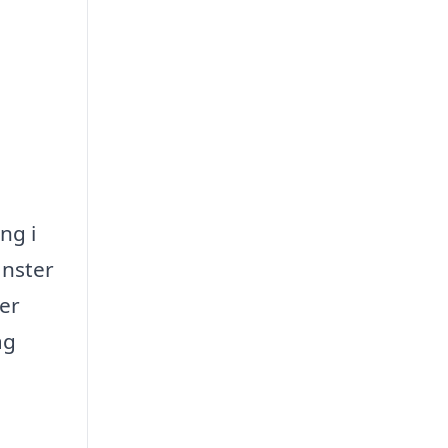
ng i
änster
ler
ag