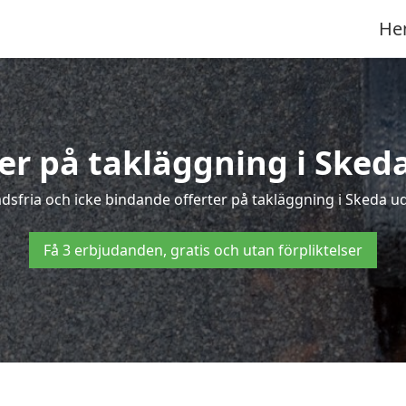
He
ter på takläggning i Sked
sfria och icke bindande offerter på takläggning i Skeda udd
Få 3 erbjudanden, gratis och utan förpliktelser