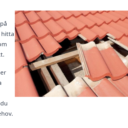
i
 på
 hitta
som
t.
ler
a
 du
ehov.