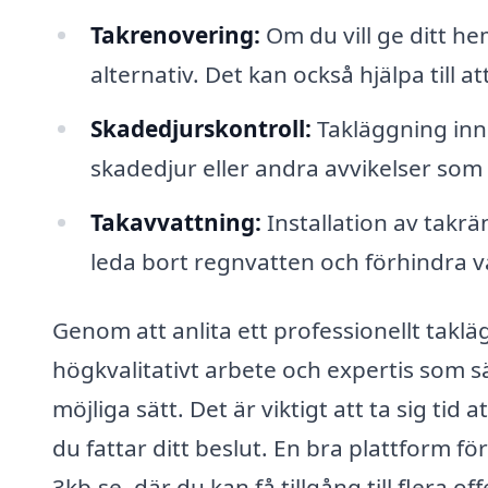
Takrenovering:
Om du vill ge ditt he
alternativ. Det kan också hjälpa till a
Skadedjurskontroll:
Takläggning inne
skadedjur eller andra avvikelser som 
Takavvattning:
Installation av takr
leda bort regnvatten och förhindra v
Genom att anlita ett professionellt takl
högkvalitativt arbete och expertis som sä
möjliga sätt. Det är viktigt att ta sig tid
du fattar ditt beslut. En bra plattform fö
3kb.se, där du kan få tillgång till flera o