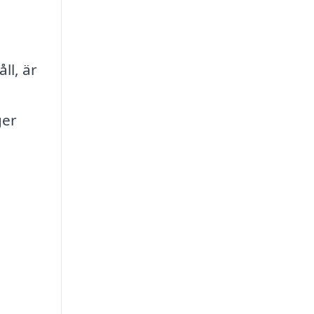
ll, är
ger