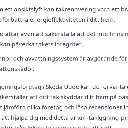
m ett ansiktslyft kan takrenovering vara ett br
tt förbättra energieffektiviteten i ditt hem.
fattar även att säkerställa att det inte finns 
kan påverka takets integritet.
ännor och avvattningssystem är avgörande för
attenskador.
äggningsföretag i Skeda Udde kan du förvänta 
kerställer att ditt tak skyddar ditt hem på bä
 att jämföra olika företag och läsa recensioner 
r att hjälpa dig med detta är xn--taklggning-pr
fferter från lokala takläggare och fatta ett