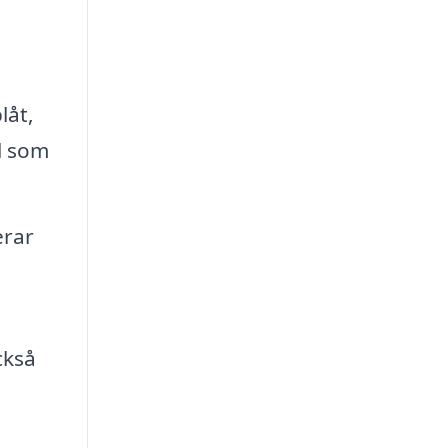
låt,
l som
erar
ckså