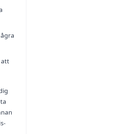
a
några
 att
dig
sta
innan
is-