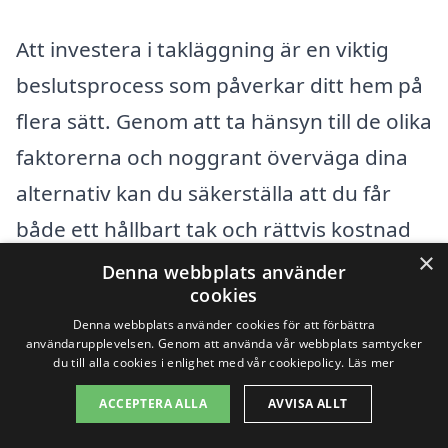
Att investera i takläggning är en viktig
beslutsprocess som påverkar ditt hem på
flera sätt. Genom att ta hänsyn till de olika
faktorerna och noggrant överväga dina
alternativ kan du säkerställa att du får
både ett hållbart tak och rättvis kostnad
×
för arbetet.
Denna webbplats använder
cookies
Denna webbplats använder cookies för att förbättra
Få 3 erbjudanden, gratis och utan
användarupplevelsen. Genom att använda vår webbplats samtycker
du till alla cookies i enlighet med vår cookiepolicy.
Läs mer
förpliktelser
ACCEPTERA ALLA
AVVISA ALLT