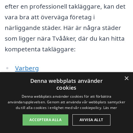
efter en professionell takläggare, kan det
vara bra att överväga företag i
närliggande städer. Här är några städer
som ligger nära Tvååker, där du kan hitta
kompetenta takläggare:
Varberg
×
Denna webbplats använder
Kungsäter
cookies
Grimeton
Denna webbplats använder cookies för att förbättra
användarupplevelsen. Genom att använda vår webbplats samtycker
du till alla cookies i enlighet med vår cookiepolicy.
Läs mer
Åskloster
ACCEPTERA ALLA
AVVISA ALLT
Suxängen