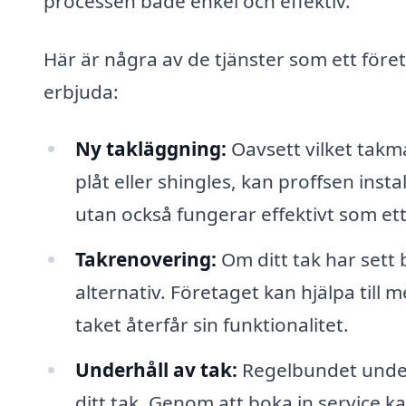
processen både enkel och effektiv.
Här är några av de tjänster som ett föret
erbjuda:
Ny takläggning:
Oavsett vilket takma
plåt eller shingles, kan proffsen insta
utan också fungerar effektivt som et
Takrenovering:
Om ditt tak har sett 
alternativ. Företaget kan hjälpa till 
taket återfår sin funktionalitet.
Underhåll av tak:
Regelbundet underh
ditt tak. Genom att boka in service k