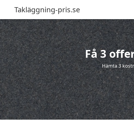
Takläggning-pris.se
Få 3 offe
Hämta 3 kostna