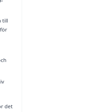
till
för
och
iv
ör det