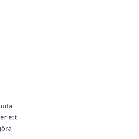
juda
er ett
 göra