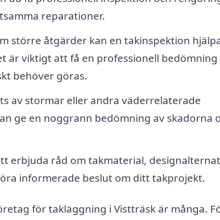
ostsamma reparationer.
m större åtgärder kan en takinspektion hjälpa 
t är viktigt att få en professionell bedömning 
skt behöver göras.
ats av stormar eller andra väderrelaterade
 kan ge en noggrann bedömning av skadorna 
 erbjuda råd om takmaterial, designalternat
göra informerade beslut om ditt takprojekt.
företag för takläggning i Vistträsk är många. F