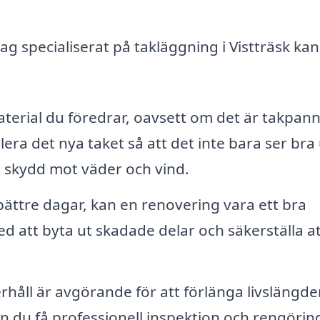
ag specialiserat på takläggning i Vistträsk kan
terial du föredrar, oavsett om det är takpann
llera det nya taket så att det inte bara ser bra 
t skydd mot väder och vind.
bättre dagar, kan en renovering vara ett bra
med att byta ut skadade delar och säkerställa a
åll är avgörande för att förlänga livslängde
an du få professionell inspektion och rengörin