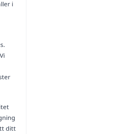
ler i
s.
Vi
ster
itet
ggning
t ditt