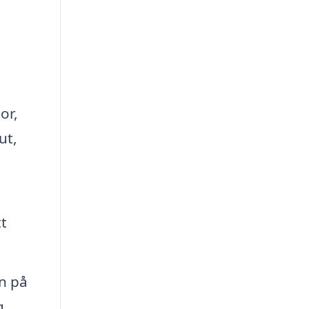
or,
ut,
tt
n på
g,