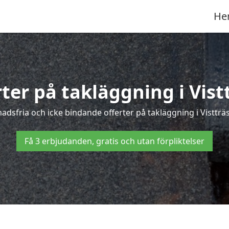
He
rter på takläggning i Vist
dsfria och icke bindande offerter på takläggning i Vistträsk
Få 3 erbjudanden, gratis och utan förpliktelser