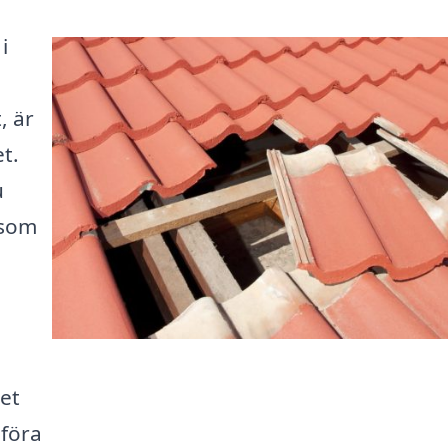
i
, är
et.
u
 som
et
mföra