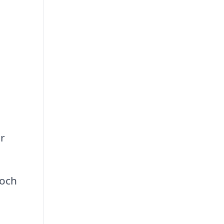
r
 och