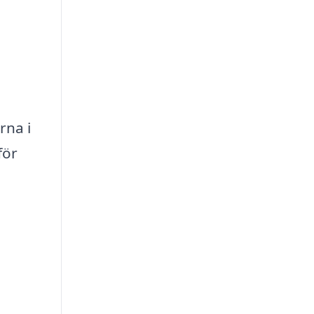
rna i
för