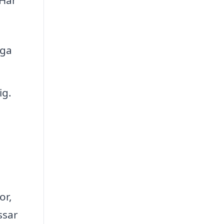
iga
ig.
or,
ssar