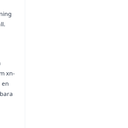
sning
l.
å
om xn-
å en
 bara