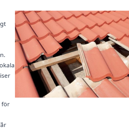
i
igt
n.
lokala
iser
 för
får