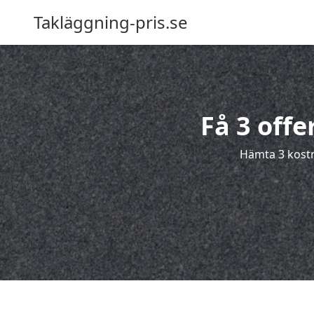
Takläggning-pris.se
Få 3 offe
Hämta 3 kostna