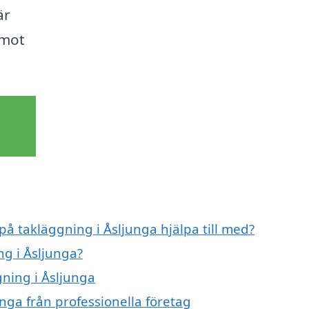
är
 mot
på takläggning i Åsljunga hjälpa till med?
ng i Åsljunga?
gning i Åsljunga
nga från professionella företag