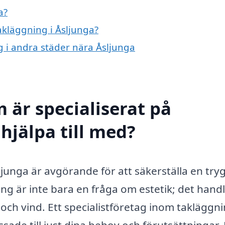
a?
takläggning i Åsljunga?
ng i andra städer nära Åsljunga
 är specialiserat på
hjälpa till med?
sljunga är avgörande för att säkerställa en try
ning är inte bara en fråga om estetik; det hand
ch vind. Ett specialistföretag inom takläggn
sade till just dina behov och förutsättningar.