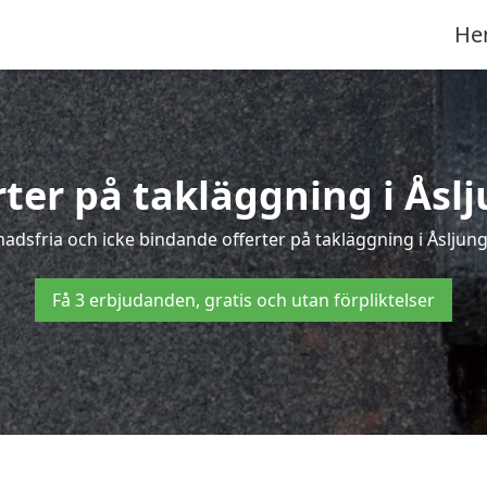
He
rter på takläggning i Åsl
dsfria och icke bindande offerter på takläggning i Åsljunga
Få 3 erbjudanden, gratis och utan förpliktelser