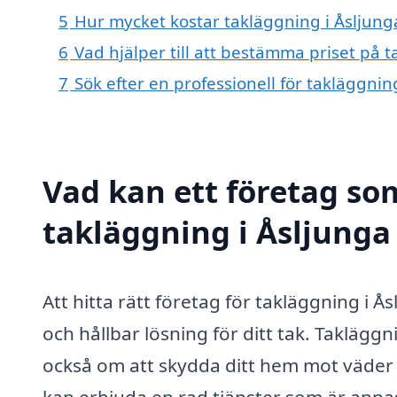
5
Hur mycket kostar takläggning i Åsljung
6
Vad hjälper till att bestämma priset på 
7
Sök efter en professionell för takläggni
Vad kan ett företag som
takläggning i Åsljunga 
Att hitta rätt företag för takläggning i Å
och hållbar lösning för ditt tak. Taklägg
också om att skydda ditt hem mot väder o
kan erbjuda en rad tjänster som är anpas