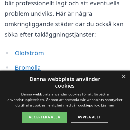
blir professionellt lagt och att eventuella
problem undviks. Här är några
omkringliggande städer där du också kan
söka efter takläggningstjänster:
Olofström
Bromölla
×
Denna webbplats använder
Karlshamn
cookies
Denna webbplats använder cookies för att förbättra
Rödeby
användarupplevelsen. Genom att använda vår webbplats samtycker
du till alla cookies i enlighet med vår cookiepolicy.
Läs mer
Kristianstad
ACCEPTERA ALLA
AVVISA ALLT
Sölvesborg