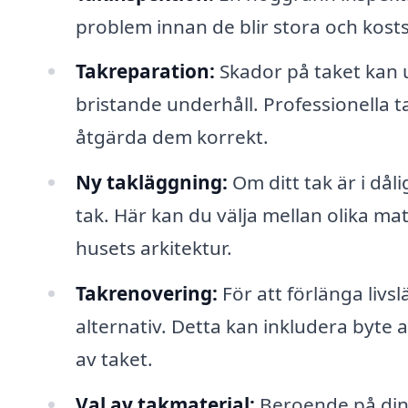
problem innan de blir stora och kos
Takreparation:
Skador på taket kan u
bristande underhåll. Professionella
åtgärda dem korrekt.
Ny takläggning:
Om ditt tak är i dål
tak. Här kan du välja mellan olika ma
husets arkitektur.
Takrenovering:
För att förlänga livs
alternativ. Detta kan inkludera byte 
av taket.
Val av takmaterial:
Beroende på dina