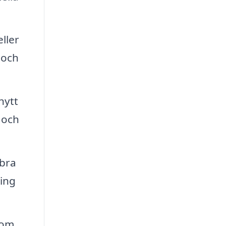
ller
 och
nytt
 och
 bra
ning
 om