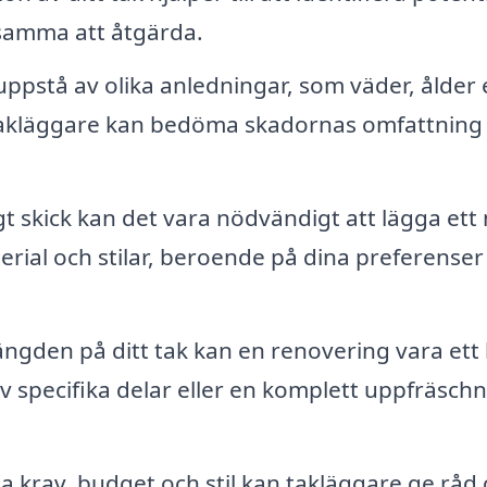
tsamma att åtgärda.
ppstå av olika anledningar, som väder, ålder e
 takläggare kan bedöma skadornas omfattning
igt skick kan det vara nödvändigt att lägga ett 
terial och stilar, beroende på dina preferenser
längden på ditt tak kan en renovering vara ett
av specifika delar eller en komplett uppfräsch
 krav, budget och stil kan takläggare ge råd