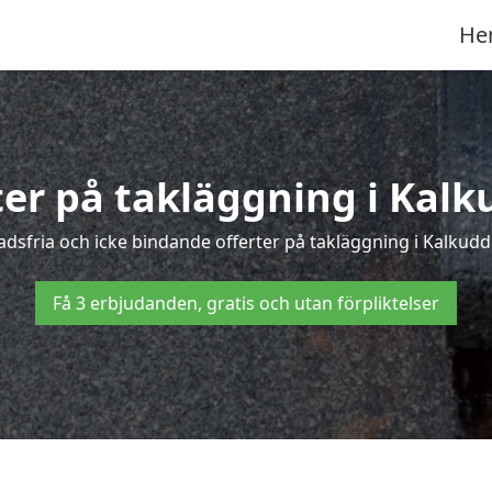
He
ter på takläggning i Kal
sfria och icke bindande offerter på takläggning i Kalkudde
Få 3 erbjudanden, gratis och utan förpliktelser