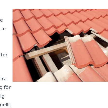
i
de
 är
u
rter
öra
g för
ig
nellt.