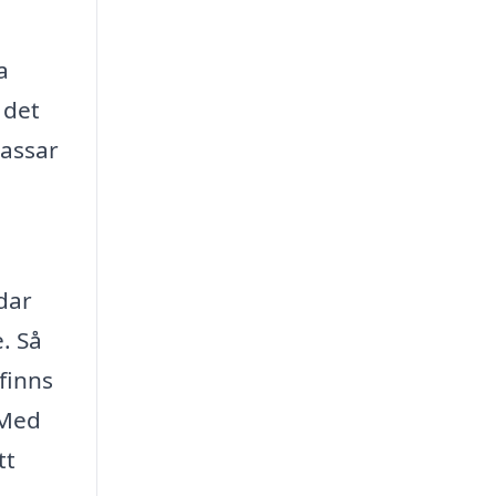
a
 det
passar
ddar
e. Så
finns
 Med
tt