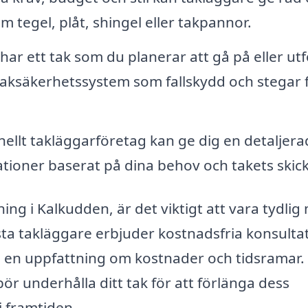
m tegel, plåt, shingel eller takpannor.
ar ett tak som du planerar att gå på eller ut
 taksäkerhetssystem som fallskydd och stegar 
nellt takläggarföretag kan ge dig en detaljera
oner baserat på dina behov och takets skick
ing i Kalkudden, är det viktigt att vara tydlig
sta takläggare erbjuder kostnadsfria konsulta
å en uppfattning om kostnader och tidsramar.
r underhålla ditt tak för att förlänga dess
i framtiden.