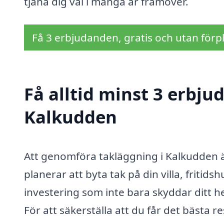
tjäna dig väl i många år framöver.
Få 3 erbjudanden, gratis och utan förpl
Få alltid minst 3 erbju
Kalkudden
Att genomföra takläggning i Kalkudden är
planerar att byta tak på din villa, friti
investering som inte bara skyddar ditt h
För att säkerställa att du får det bästa res