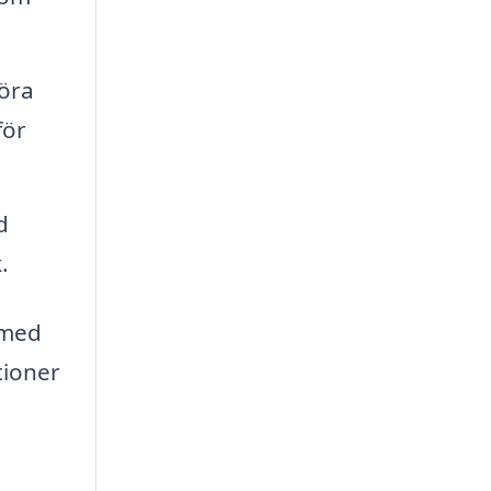
föra
för
d
.
 med
tioner