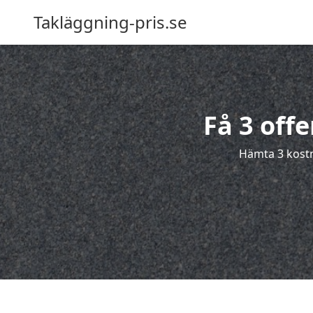
Takläggning-pris.se
Få 3 off
Hämta 3 kostn