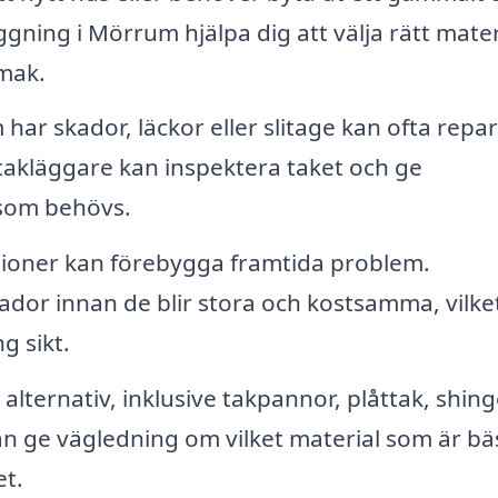
ggning i Mörrum hjälpa dig att välja rätt mater
smak.
har skador, läckor eller slitage kan ofta repa
de takläggare kan inspektera taket och ge
som behövs.
ioner kan förebygga framtida problem.
ador innan de blir stora och kostsamma, vilke
g sikt.
lternativ, inklusive takpannor, plåttak, shing
an ge vägledning om vilket material som är bäs
et.