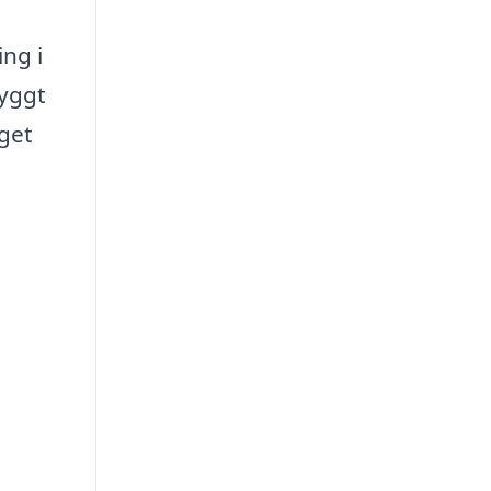
ing i
ryggt
aget