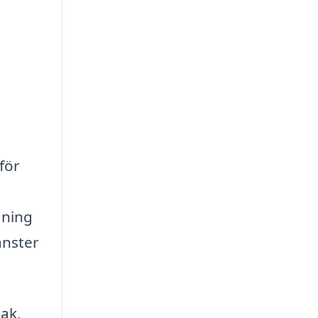
för
gning
änster
ak,