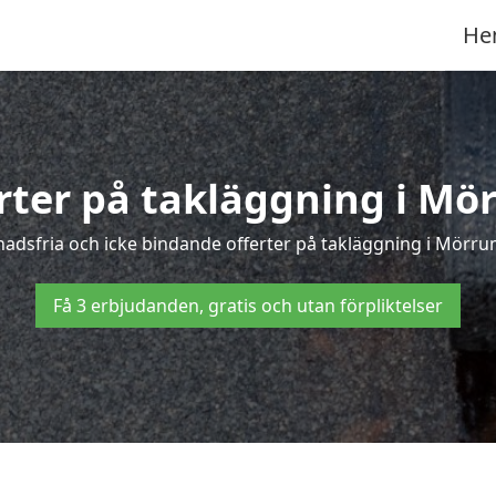
He
erter på takläggning i Mö
adsfria och icke bindande offerter på takläggning i Mörrum 
Få 3 erbjudanden, gratis och utan förpliktelser