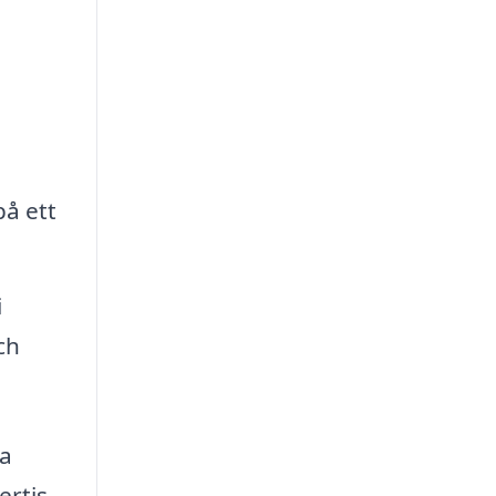
på ett
i
ch
va
ertis