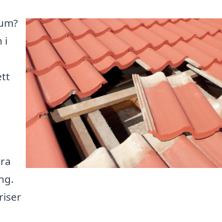
rum?
 i
ett
ära
ng.
riser