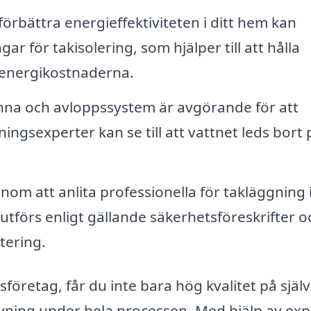
förbättra energieffektiviteten i ditt hem kan
r för takisolering, som hjälper till att hålla
 energikostnaderna.
änna och avloppssystem är avgörande för att
ngsexperter kan se till att vattnet leds bort 
om att anlita professionella för takläggning 
utförs enligt gällande säkerhetsföreskrifter o
tering.
sföretag, får du inte bara hög kvalitet på själ
vning under hela processen. Med hjälp av exp