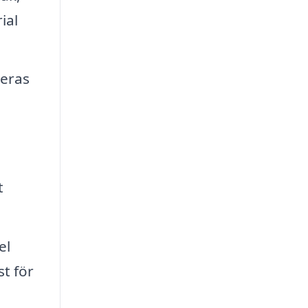
ial
reras
t
el
t för