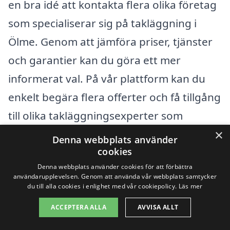
en bra idé att kontakta flera olika företag
som specialiserar sig på takläggning i
Ölme. Genom att jämföra priser, tjänster
och garantier kan du göra ett mer
informerat val. På vår plattform kan du
enkelt begära flera offerter och få tillgång
till olika takläggningsexperter som
×
verkligen känner till den lokala
Denna webbplats använder
cookies
marknaden. Detta gör det möjligt för dig
Denna webbplats använder cookies för att förbättra
att snabbt och smidigt få ett bra pris för
användarupplevelsen. Genom att använda vår webbplats samtycker
du till alla cookies i enlighet med vår cookiepolicy.
Läs mer
din takläggning och samtidigt säkerställa
att arbetet utförs av kompetenta
ACCEPTERA ALLA
AVVISA ALLT
yrkesverksamma.