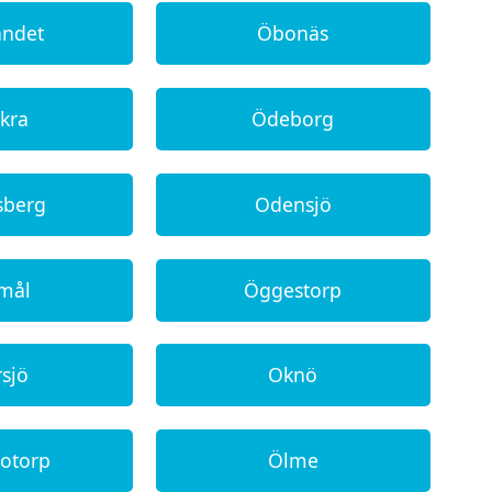
andet
Öbonäs
kra
Ödeborg
sberg
Odensjö
mål
Öggestorp
rsjö
Oknö
otorp
Ölme