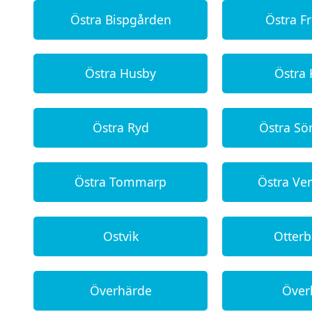
Östra Bispgården
Östra F
Östra Husby
Östra
Östra Ryd
Östra Sö
Östra Tommarp
Östra V
Ostvik
Otter
Överhärde
Över