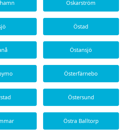
shamn
Oskarström
sjö
Östad
anå
Östansjö
rbymo
Österfärnebo
rstad
Östersund
ammar
Östra Balltorp