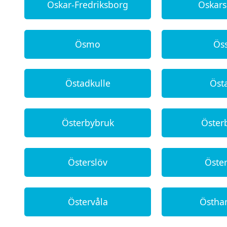
Oskar-Fredriksborg
Oskar
Ösmo
Ös
Östadkulle
Öst
Österbybruk
Öste
Österslöv
Öste
Östervåla
Östh