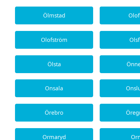
Ölmstad
Olo
Olofström
Ols
Ölsta
Önn
Onsala
Onsl
Örebro
Öreg
Ormaryd
Or