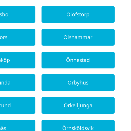
fsbo
Olofstorp
fors
Olshammar
eköp
Önnestad
unda
Örbyhus
rund
Örkelljunga
näs
Örnsköldsvik