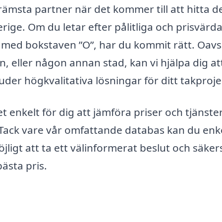
rämsta partner när det kommer till att hitta d
rige. Om du letar efter pålitliga och prisvärd
r med bokstaven ”O”, har du kommit rätt. Oavs
 eller någon annan stad, kan vi hjälpa dig att
er högkvalitativa lösningar för ditt takproje
t enkelt för dig att jämföra priser och tjänste
 Tack vare vår omfattande databas kan du enke
 möjligt att ta ett välinformerat beslut och säker
bästa pris.