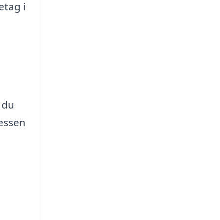
etag i
 du
cessen