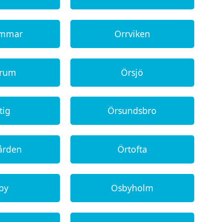
ammar
Orrviken
erum
Örsjö
tig
Örsundsbro
ården
Örtofta
by
Osbyholm