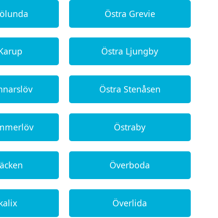
rölunda
Östra Grevie
 Karup
Östra Ljungby
nnarslöv
Östra Stenåsen
emmerlöv
Östraby
bäcken
Överboda
kalix
Överlida