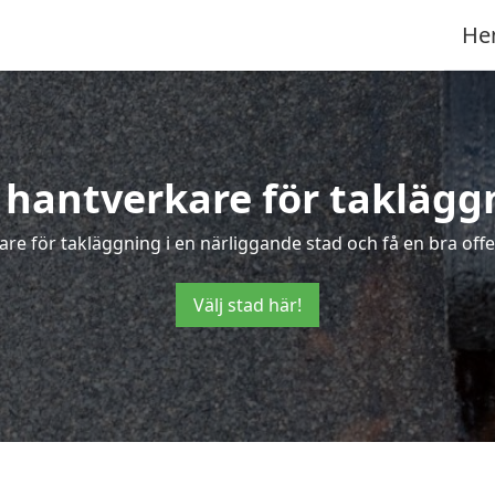
He
 hantverkare för taklägg
are för takläggning i en närliggande stad och få en bra offe
Välj stad här!