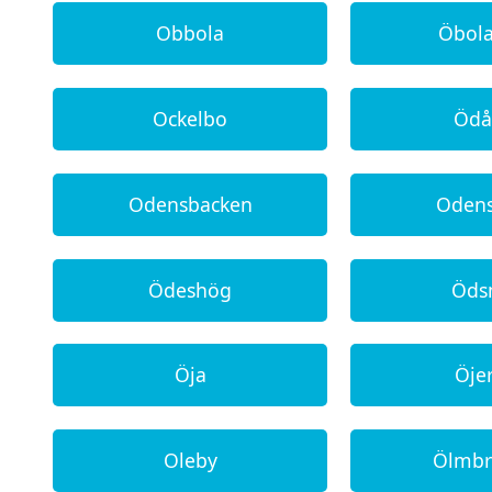
Obbola
Öbol
Ockelbo
Ödå
Odensbacken
Oden
Ödeshög
Öds
Öja
Öje
Oleby
Ölmbr