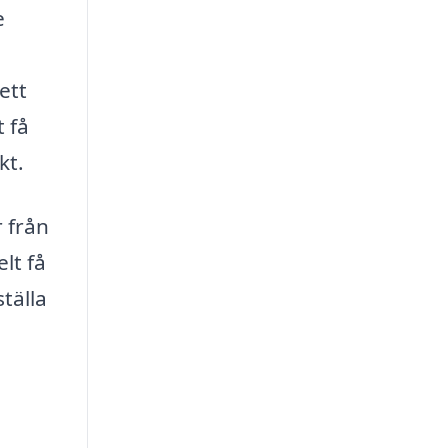
e
a
ett
 få
kt.
r från
lt få
ställa