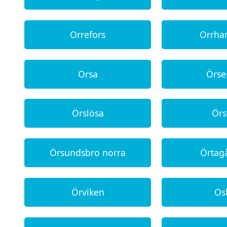
Orrefors
Orrh
Orsa
Örs
Örslösa
Örs
Örsundsbro norra
Örtag
Örviken
Os